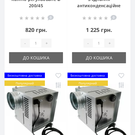
200/45
антиконденсаційне
Ø200
0
0
820 грн.
1 225 грн.
-
+
-
+
ДО КОШИКА
ДО КОШИКА
Безкоштовна доставка
Безкоштовна доставка
Популярний
Популярний