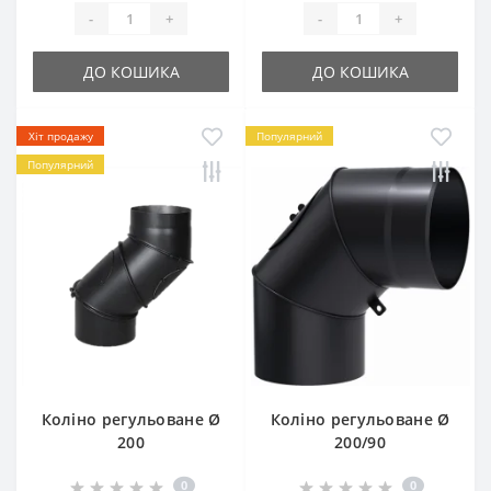
-
+
-
+
ДО КОШИКА
ДО КОШИКА
Хіт продажу
Популярний
Популярний
Коліно регульоване Ø
Коліно регульоване Ø
200
200/90
0
0