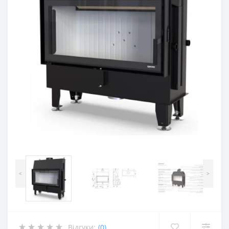
<
>
Відгуки:
(0)