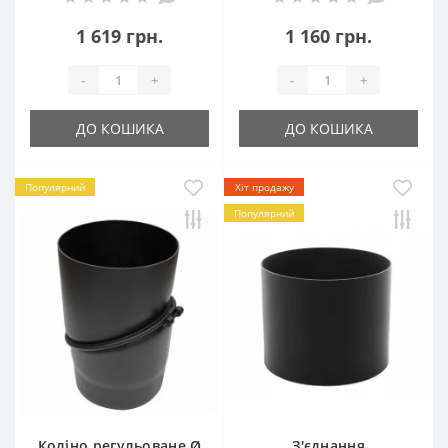
1 619 грн.
1 160 грн.
-
+
-
+
ДО КОШИКА
ДО КОШИКА
Популярний
Хіт продажу
Популярний
Коліно регульоване Ø
З'єднання