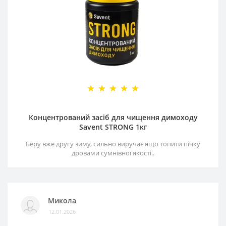
Концентрований засіб для чищення димоходу
Savent STRONG 1кг
Беру вже другу зиму, сильно виручає ящо топити пічку
дровами сумнівної якості..
Микола
12.01.2026