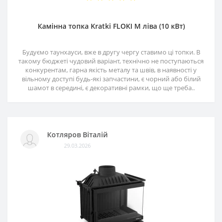
Камінна топка Kratki FLOKI M ліва (10 кВт)
Будуємо таунхауси, вже в другу чергу ставимо ці топки. В
такому бюджеті чудовий варіант, технічно не поступаються
конкурентам, гарна якість металу та швів, в наявності у
вільному доступі будь-які запчастини, є чорний або білий
шамот в середині, є декоративні рамки, що ще треба..
Котляров Віталій
29.03.2026