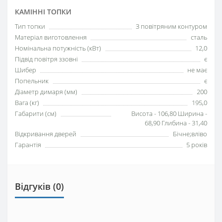
КАМІННІ ТОПКИ
Тип топки
З повітряним контуром
Матеріал виготовлення
сталь
Номінальна потужність (кВт)
12,0
Підвід повітря ззовні
є
Шибер
не має
Попельник
є
Діаметр димаря (мм)
200
Вага (кг)
195,0
Габарити (см)
Висота - 106,80 Ширина -
68,90 Глибина - 31,40
Відкривання дверей
Бічне;вліво
Гарантія
5 років
Відгуків (0)