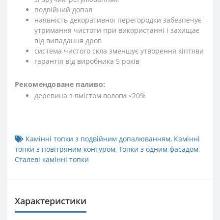
подвійний допал
наявність декоративної перегородки забезпечує
утримання чистоти при використанні і захищає
від випадання дров
система чистого скла зменшує утворення кіптяви
гарантія від виробника 5 років
Рекомендоване паливо:
деревина з вмістом вологи ≤20%
Камінні топки з подвійним допалюванням
,
Камінні
топки з повітряним контуром
,
Топки з одним фасадом
,
Сталеві камінні топки
Характеристики