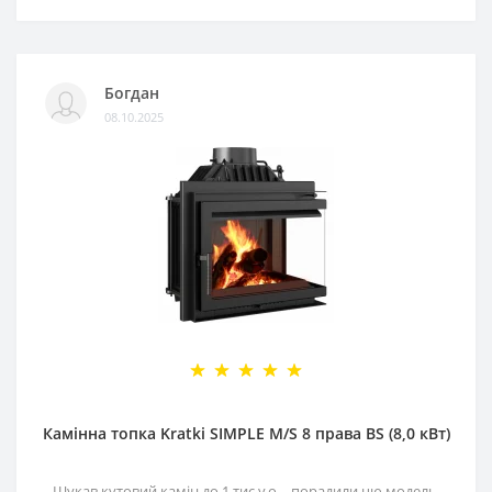
Богдан
08.10.2025
Камінна топка Kratki SIMPLE M/S 8 права BS (8,0 кВт)
Шукав кутовий камін до 1 тис у.о. - порадили цю модель,