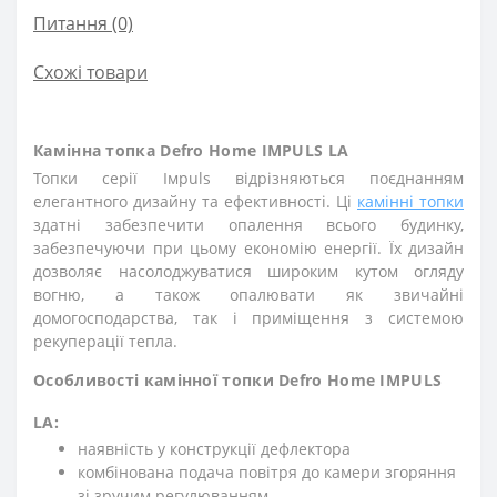
Питання
(0)
Схожі товари
Камінна топка Defro Home IMPULS LA
Топки серії Iмpuls відрізняються поєднанням
елегантного дизайну та ефективності. Ці
камінні топки
здатні забезпечити опалення всього будинку,
забезпечуючи при цьому економію енергії. Їх дизайн
дозволяє насолоджуватися широким кутом огляду
вогню, а також опалювати як звичайні
домогосподарства, так і приміщення з системою
рекуперації тепла.
Особливості камінної топки Defro Home IMPULS
LA:
наявність у конструкції дефлектора
комбінована подача повітря до камери згоряння
зі зручим регулюванням