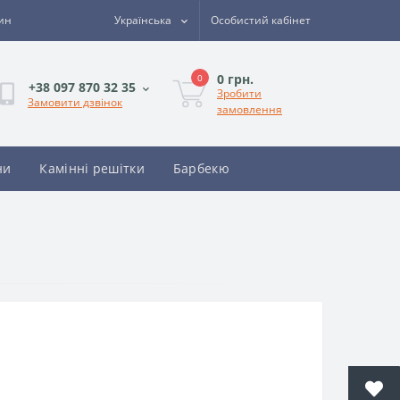
зин
Українська
Особистий кабінет
0 грн.
0
+38 097 870 32 35
Зробити
Замовити дзвінок
замовлення
ни
Камінні решітки
Барбекю