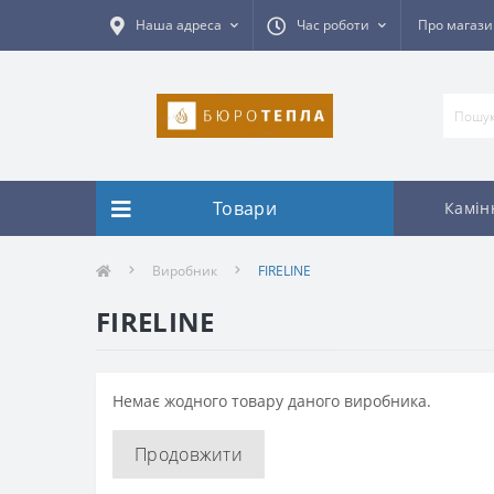
Наша адреса
Час роботи
Про магаз
Товари
Камін
Виробник
FIRELINE
FIRELINE
Немає жодного товару даного виробника.
Продовжити