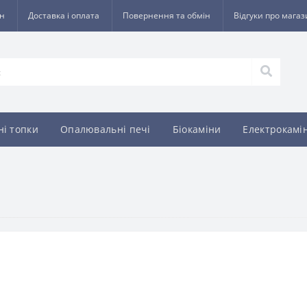
ин
Доставка і оплата
Повернення та обмін
Відгуки про мага
ні топки
Опалювальні печі
Біокаміни
Електрокамі