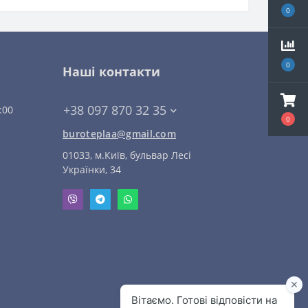
0
0
Наші контакти
+38 097 870 32 35
:00
0
buroteplaa@gmail.com
01033, м.Київ, бульвар Лесі
Українки, 34