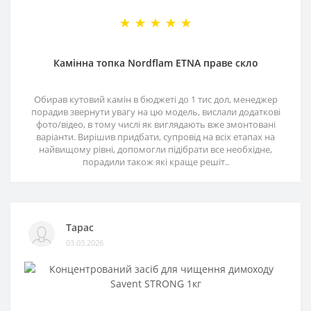
Камінна топка Nordflam ETNA праве скло
Обирав кутовий камін в бюджеті до 1 тис дол, менеджер
порадив звернути увагу на цю модель, вислали додаткові
фото/відео, в тому числі як виглядають вже змонтовані
варіанти. Вирішив придбати, супровід на всіх етапах на
найвищому рівні, допомогли підібрати все необхідне,
порадили також які краще решіт..
Тарас
03.03.2026