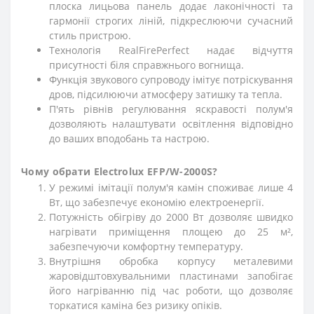
плоска лицьова панель додає лаконічності та
гармонії строгих ліній, підкреслюючи сучасний
стиль пристрою.
Технологія RealFirePerfect надає відчуття
присутності біля справжнього вогнища.
Функція звукового супроводу імітує потріскування
дров, підсилюючи атмосферу затишку та тепла.
П'ять рівнів регулювання яскравості полум'я
дозволяють налаштувати освітлення відповідно
до ваших вподобань та настрою.
Чому обрати Electrolux EFP/W-2000S?
У режимі імітації полум'я камін споживає лише 4
Вт, що забезпечує економію електроенергії.
Потужність обігріву до 2000 Вт дозволяє швидко
нагрівати приміщення площею до 25 м²,
забезпечуючи комфортну температуру.
Внутрішня обробка корпусу металевими
жаровідштовхувальними пластинами запобігає
його нагріванню під час роботи, що дозволяє
торкатися каміна без ризику опіків.