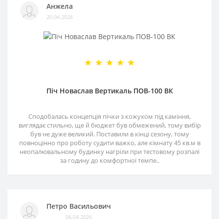
Анжела
20.04.2026
Піч Новаслав Вертикаль ПОВ-100 ВК
Сподобалась концепція пічки з кожухом під каміння,
виглядає стильно, ще й бюджет був обмежений, тому вибір
був не дуже великий. Поставили в кінці сезону, тому
повноцінно про роботу судити важко, але кімнату 45 кв.м в
неопалювальному будинку нагріли при тестовому розпалі
за годину до комфортної темпе..
Петро Васильович
06.04.2026