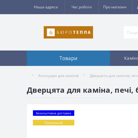
Наша адреса
Час роботи
Про магазин
Товари
Камін
Аксесуари для камінів
Дверцяти для камінів, пе
Дверцята для каміна, печі,
Безкоштовна доставка
Популярний