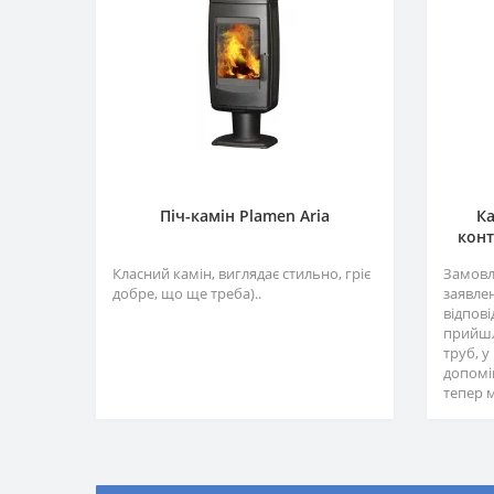
Піч-камін Plamen Aria
Ка
конт
Класний камін, виглядає стильно, гріє
Замовл
добре, що ще треба)..
заявле
відпов
прийшл
труб, 
допомі
тепер м