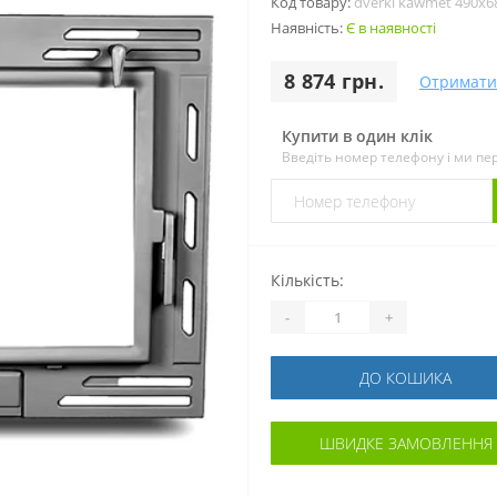
Код товару:
dverki kawmet 490x6
Наявність:
Є в наявності
8 874 грн.
Отримати
Купити в один клік
Введіть номер телефону і ми п
Кількість:
-
+
ДО КОШИКА
ШВИДКЕ ЗАМОВЛЕННЯ