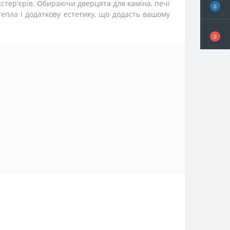
кстер'єрів. Обираючи дверцята для каміна, печі
0
епла і додаткову естетику, що додасть вашому
0