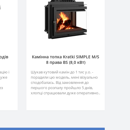
одів
Камінна топка Kratki SIMPLE M/S
8 права BS (8,0 кВт)
цію і
Шукав кутовий камін до 1 тис у.о. -
Дуже
порадили цю модель, мені візуально
сподобалась. Від замовлення до
ез
першого розпалу пройшло 5 днів,
хлопці спрацювали дуже оперативно..