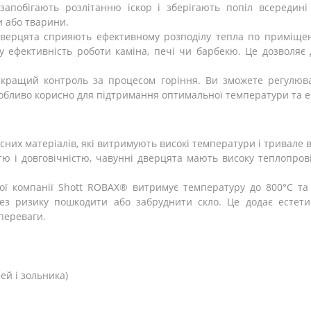
апобігають розлітанню іскор і зберігають попіл всередин
и або тварини.
 дверцята сприяють ефективному розподілу тепла по приміще
у ефективність роботи каміна, печі чи барбекю. Це дозволяє
кращий контроль за процесом горіння. Ви зможете регулюват
собливо корисно для підтримання оптимальної температури та е
існих матеріалів, які витримують високі температури і тривале
тю і довговічністю, чавунні дверцята мають високу теплопров
кої компанії Shott ROBAX® витримує температуру до 800°C та 
без ризику пошкодити або забруднити скло. Це додає естети
переваги.
ей і зольника)