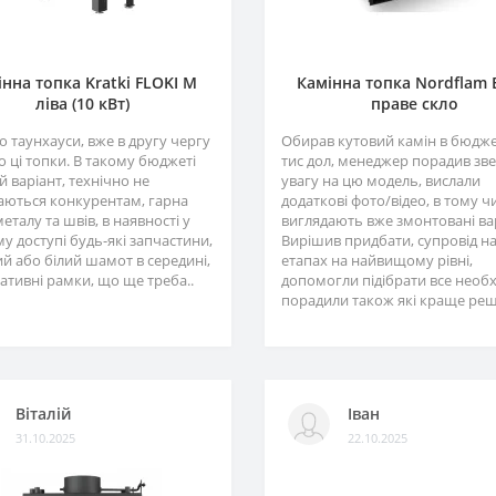
нна топка Kratki FLOKI M
Камінна топка Nordflam
ліва (10 кВт)
праве скло
 таунхауси, вже в другу чергу
Обирав кутовий камін в бюджет
 ці топки. В такому бюджеті
тис дол, менеджер порадив зв
 варіант, технічно не
увагу на цю модель, вислали
аються конкурентам, гарна
додаткові фото/відео, в тому чи
металу та швів, в наявності у
виглядають вже змонтовані ва
у доступі будь-які запчастини,
Вирішив придбати, супровід на
й або білий шамот в середині,
етапах на найвищому рівні,
ативні рамки, що ще треба..
допомогли підібрати все необх
порадили також які краще реші
Віталій
Іван
31.10.2025
22.10.2025