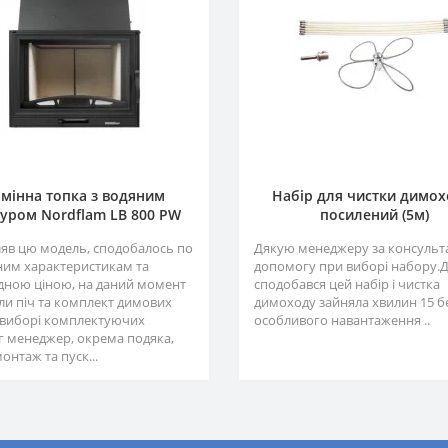
мінна топка з водяним
Набір для чистки димох
уром Nordflam LB 800 PW
посилений (5м)
яв цю модель, сподобалось по
Дякую менеджеру за консульта
ним характеристикам та
допомогу при виборі набору.
ідною ціною, на даний момент
сподобався цей набір і чистка
и піч та комплект димових
димоходу зайняла хвилин 15 б
у виборі комплектуючих
особливого навантаження ..
г менеджер, окрема подяка,
онтаж та пуск...