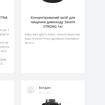
 ETNA
Концентрований засіб для
чищення димоходу Savent
STRONG 1кг
і до 1
ернути
Беру вже другу зиму, сильно виручає
ящо топити пічку дровами сумнівної
слі як
якості..
ріанти.
 всіх
ідне,
т..
Богдан
08.10.2025