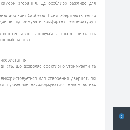
і камери згоряння. Це особливо важливо для
нню або зоні барбекю. Вони зберігають тепло
 довше підтримувати комфортну температуру і
и інтенсивність полум'я, а також тривалість
кономії палива.
 використання:
ідність, що дозволяє ефективно утримувати та
використовується для створення дверцят, які
ки і дозволяє насолоджуватися видом вогню,
0