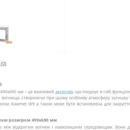
(0)
0
м 490x680 мм – це важливий
аксесуар
, що поєднує в собі функціо
вогнища, створюючи при цьому особливу атмосферу затишку та
топки Kawmet W9 а також може бути встановлена для закриття 
бекю розміром 490x680 мм
р між відкритим вогнем і навколишнім середовищем. Вони д