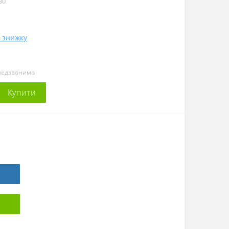
80
 знижку
ередзвонимо
Купити