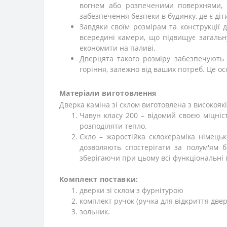
вогнем або розпеченими поверхнями, з
забезпечення безпеки в будинку, де є діт
Завдяки своїм розмірам та конструкції
всередині камери, що підвищує загальн
економити на паливі.
Дверцята такого розміру забезпечують 
горіння, залежно від ваших потреб. Це о
Матеріали виготовлення
Дверка каміна зі склом виготовлена з високояк
Чавун класу 200 – відомий своєю міцніс
розподіляти тепло.
Скло – жаростійка склокераміка німець
дозволяють спостерігати за полум'ям 
зберігаючи при цьому всі функціональні 
Комплект поставки:
дверки зі склом з фурнітурою
комплект ручок (ручка для відкриття двер
зольник.