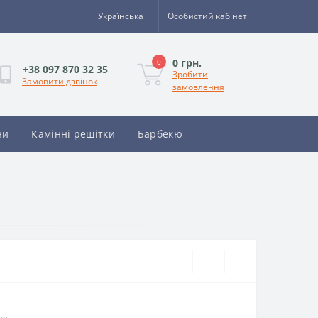
Українська
Особистий кабінет
0 грн.
0
+38 097 870 32 35
Зробити
Замовити дзвінок
замовлення
ни
Камінні решітки
Барбекю