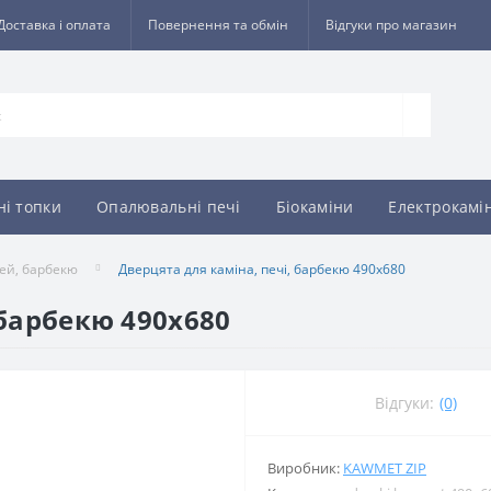
Доставка і оплата
Повернення та обмін
Відгуки про магазин
ні топки
Опалювальні печі
Біокаміни
Електрокамі
чей, барбекю
Дверцята для каміна, печі, барбекю 490x680
 барбекю 490x680
Відгуки:
(0)
Виробник:
KAWMET ZIP