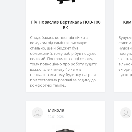
Піч Новаслав Вертикаль ПОВ-100
Камі
ВК
Сподобалась концепція пічки з
Будуємо
кожухом під каміння, виглядає
ставимо
стильно, ще й бюджет був
чудовий
обмежений, тому вибір був не дуже
поступ
великий. Поставили в кінці сезону,
якість 
тому повноцінно про роботу судити
вільном
важко, але кімнату 45 кв.м в
є чорни
неопалювальному будинку нагріли
є декор
при тестовому розпалі за годину до
комфортної темпе..
Микола
12.01.2026