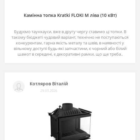
Камінна топка Kratki FLOKI M ліва (10 кВт)
Будуємо таунхауси, вже в другу чергу ставимо ці топки. В
такому бюджеті чудовий варіант, технічно не поступаються
конкурентам, гарна якість металу та швів, в наявності у
вільному доступі будь-які запчастини, є чорний або білий
шамот в середині, є декоративні рамки, що ще треба..
Котляров Віталій
29.03.2026