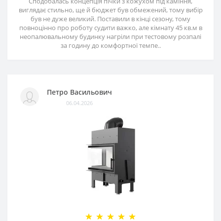
Сподобалась концепція пічки з кожухом під каміння,
виглядає стильно, ще й бюджет був обмежений, тому вибір
був не дуже великий. Поставили в кінці сезону, тому
повноцінно про роботу судити важко, але кімнату 45 кв.м в
неопалювальному будинку нагріли при тестовому розпалі
за годину до комфортної темпе..
Петро Васильович
06.04.2026