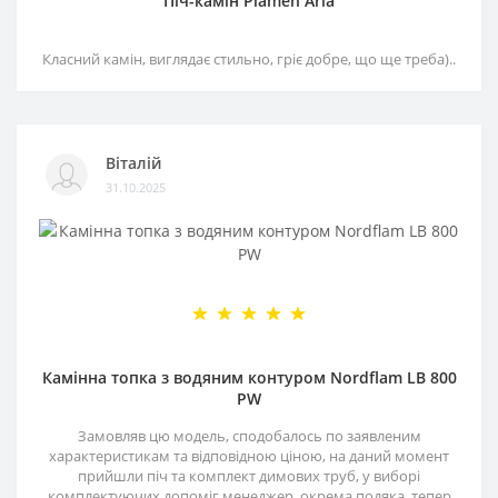
Піч-камін Plamen Aria
Класний камін, виглядає стильно, гріє добре, що ще треба)..
Віталій
31.10.2025
Камінна топка з водяним контуром Nordflam LB 800
PW
Замовляв цю модель, сподобалось по заявленим
характеристикам та відповідною ціною, на даний момент
прийшли піч та комплект димових труб, у виборі
комплектуючих допоміг менеджер, окрема подяка, тепер