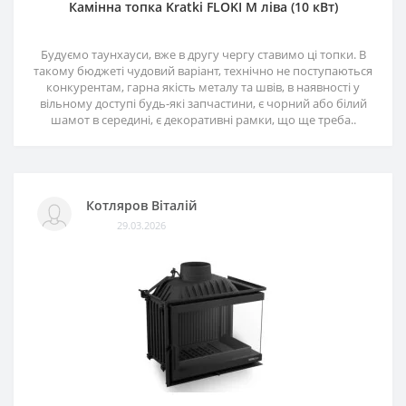
Камінна топка Kratki FLOKI M ліва (10 кВт)
Будуємо таунхауси, вже в другу чергу ставимо ці топки. В
такому бюджеті чудовий варіант, технічно не поступаються
конкурентам, гарна якість металу та швів, в наявності у
вільному доступі будь-які запчастини, є чорний або білий
шамот в середині, є декоративні рамки, що ще треба..
Котляров Віталій
29.03.2026