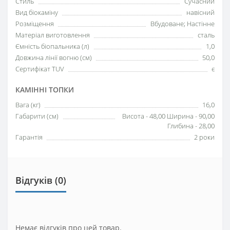
Стиль
Сучасний
Вид біокаміну
навісний
Розміщення
Вбудоване; Настінне
Матеріал виготовлення
сталь
Ємність біопальника (л)
1,0
Довжина лінії вогню (см)
50,0
Сертифікат TUV
є
КАМІННІ ТОПКИ
Вага (кг)
16,0
Габарити (см)
Висота - 48,00 Ширина - 90,00
Глибина - 28,00
Гарантія
2 роки
Відгуків (0)
Немає відгуків про цей товар.