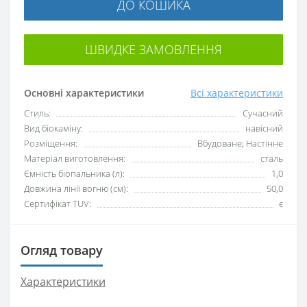
ДО КОШИКА
ШВИДКЕ ЗАМОВЛЕННЯ
Основні характеристики
Всі характеристики
Стиль:
Сучасний
Вид біокаміну:
навісний
Розміщення:
Вбудоване; Настінне
Матеріал виготовлення:
сталь
Ємність біопальника (л):
1,0
Довжина лінії вогню (см):
50,0
Сертифікат TUV:
є
Огляд товару
Характеристики