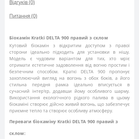
Відгуків (0)
Питання
(0)
Біокамін Kratki DELTA 900 правий з склом
Кутовий біокамін з відкритим доступом з правої
сторони ідеально підходить для установки в нішу.
Модель є чудовим варіантом для тих, хто мріє
отримати естетичне задоволення від вогню простим і
безпечним способом. Краткі DELTA 900 пропонує
захоплюючий вигляд на вогонь з обох боків, а його
стильна передня рамка ідеально вписується в
сучасний інтер'єр, додавши йому особливого шарму.
Використання екологічного рідкого палива в цьому
біокаміні створює дійсно живий вогонь, що забезпечує
приємне тепло та створює особливу атмосферу.
Переваги біокаміну Kratki DELTA 900 правий з
склом: