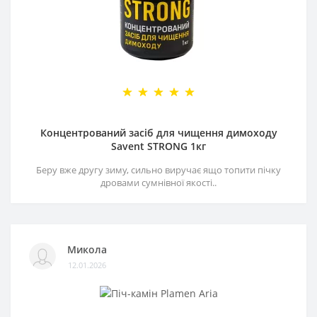
Концентрований засіб для чищення димоходу
Savent STRONG 1кг
Беру вже другу зиму, сильно виручає ящо топити пічку
дровами сумнівної якості..
Микола
12.01.2026