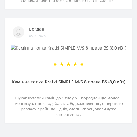
зайняла хвилин 15 без особливого навантаження ..
Богдан
08.10.2025
Камінна топка Kratki SIMPLE M/S 8 права BS (8,0 кВт)
Шукав кутовий камін до 1 тис у.о. - порадили цю модель,
мені візуально сподобалась. Від замовлення до першого
розпалу пройшло 5 днів, хлопці спрацювали дуже
оперативно..