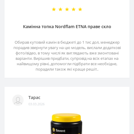
Камінна топка Nordflam ETNA праве скло
Обирав кутовий камін в бюджеті до 1 тис дол, менеджер
порадив звернути увагу на цю модель, вислали додаткові
фото/відео, в тому числі як виглядають вже змонтовані
варіанти. Вирішив придбати, супровід на всіх етапах на
найвищому рівні, допомогли підібрати все необхідне,
порадили також які краще решіт..
Тарас
03.03.2026