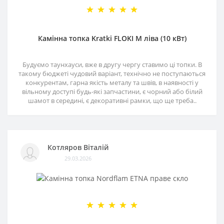
Камінна топка Kratki FLOKI M ліва (10 кВт)
Будуємо таунхауси, вже в другу чергу ставимо ці топки. В
такому бюджеті чудовий варіант, технічно не поступаються
конкурентам, гарна якість металу та швів, в наявності у
вільному доступі будь-які запчастини, є чорний або білий
шамот в середині, є декоративні рамки, що ще треба..
Котляров Віталій
29.03.2026