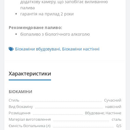
додаткову камеру, що запобігає виливанню
палива
гарантія на прилад 2 роки
Рекомендоване паливо:
біопаливо з біологічного алкоголю
Біокаміни вбудовувані
,
Біокаміни настінні
Характеристики
БІОКАМІНИ
Стиль
Сучасний
Вид біокаміну
навісний
Розміщення
Вбудоване; Настінне
Матеріал виготовлення
сталь
Ємність біопальника (л)
0,5