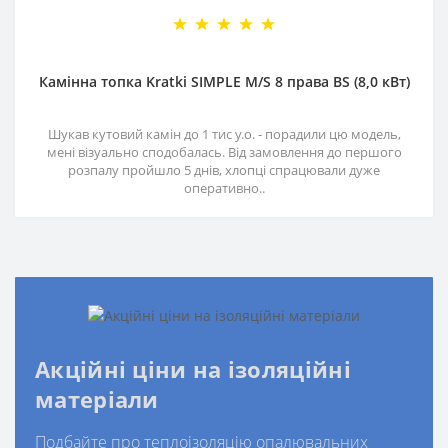
Камінна топка Kratki SIMPLE M/S 8 права BS (8,0 кВт)
Шукав кутовий камін до 1 тис у.о. - порадили цю модель,
мені візуально сподобалась. Від замовлення до першого
розпалу пройшло 5 днів, хлопці спрацювали дуже
оперативно..
Акційні ціни на ізоляційні
матеріали
Подбайте про теплоізоляцію опалювальних