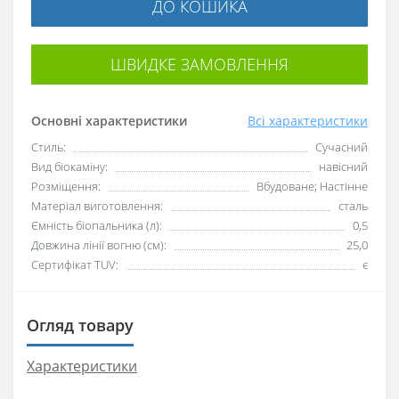
ДО КОШИКА
ШВИДКЕ ЗАМОВЛЕННЯ
Основні характеристики
Всі характеристики
Стиль:
Сучасний
Вид біокаміну:
навісний
Розміщення:
Вбудоване; Настінне
Матеріал виготовлення:
сталь
Ємність біопальника (л):
0,5
Довжина лінії вогню (см):
25,0
Сертифікат TUV:
є
Огляд товару
Характеристики