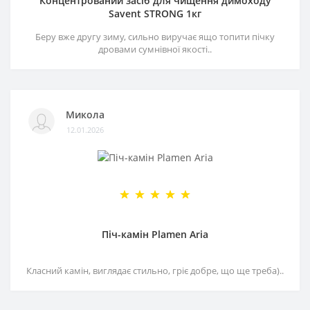
Концентрований засіб для чищення димоходу
Savent STRONG 1кг
Беру вже другу зиму, сильно виручає ящо топити пічку
дровами сумнівної якості..
Микола
12.01.2026
Піч-камін Plamen Aria
Класний камін, виглядає стильно, гріє добре, що ще треба)..