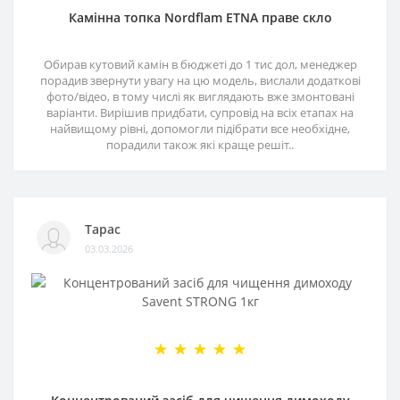
Камінна топка Nordflam ETNA праве скло
Обирав кутовий камін в бюджеті до 1 тис дол, менеджер
порадив звернути увагу на цю модель, вислали додаткові
фото/відео, в тому числі як виглядають вже змонтовані
варіанти. Вирішив придбати, супровід на всіх етапах на
найвищому рівні, допомогли підібрати все необхідне,
порадили також які краще решіт..
Тарас
03.03.2026