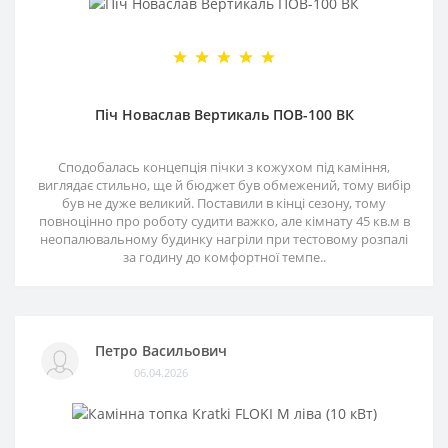
Піч Новаслав Вертикаль ПОВ-100 ВК
Сподобалась концепція пічки з кожухом під каміння,
виглядає стильно, ще й бюджет був обмежений, тому вибір
був не дуже великий. Поставили в кінці сезону, тому
повноцінно про роботу судити важко, але кімнату 45 кв.м в
неопалювальному будинку нагріли при тестовому розпалі
за годину до комфортної темпе..
Петро Васильович
06.04.2026