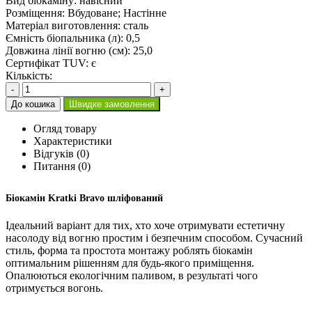
Вид біокаміну:
навісний
Розміщення:
Вбудоване; Настінне
Матеріал виготовлення:
сталь
Ємність біопальника (л):
0,5
Довжина лінії вогню (см):
25,0
Сертифікат TUV:
є
Кількість:
-
+
До кошика
Швидке замовлення
Огляд товару
Характеристики
Відгуків (0)
Питання
(0)
Біокамін Kratki Bravo шліфований
Ідеальний варіант для тих, хто хоче отримувати естетичну
насолоду від вогню простим і безпечним способом. Сучасний
стиль, форма та простота монтажу роблять біокамін
оптимальним рішенням для будь-якого приміщення.
Опалюються екологічним паливом, в результаті чого
отримується вогонь.