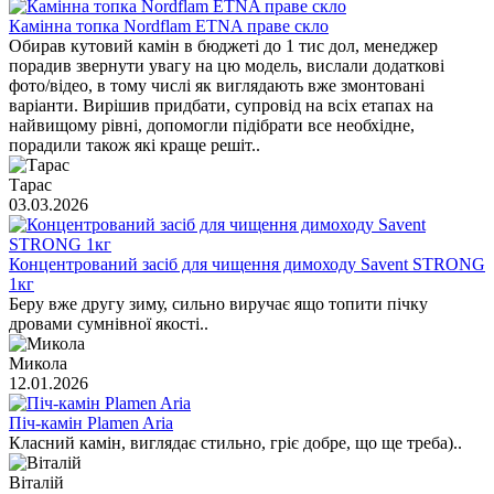
Камінна топка Nordflam ETNA праве скло
Обирав кутовий камін в бюджеті до 1 тис дол, менеджер
порадив звернути увагу на цю модель, вислали додаткові
фото/відео, в тому числі як виглядають вже змонтовані
варіанти. Вирішив придбати, супровід на всіх етапах на
найвищому рівні, допомогли підібрати все необхідне,
порадили також які краще решіт..
Тарас
03.03.2026
Концентрований засіб для чищення димоходу Savent STRONG
1кг
Беру вже другу зиму, сильно виручає ящо топити пічку
дровами сумнівної якості..
Микола
12.01.2026
Піч-камін Plamen Aria
Класний камін, виглядає стильно, гріє добре, що ще треба)..
Віталій