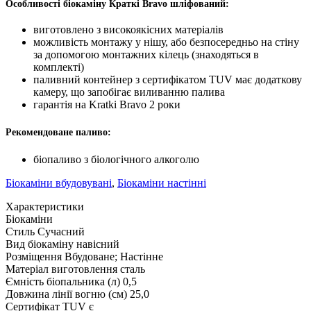
Особливості біокаміну Краткі Bravo шліфований:
виготовлено з високоякісних матеріалів
можливість монтажу у нішу, або безпосередньо на стіну
за допомогою монтажних кілець (знаходяться в
комплекті)
паливний контейнер з сертифікатом TUV має додаткову
камеру, що запобігає виливанню палива
гарантія на Kratki Bravo 2 роки
Рекомендоване паливо:
біопаливо з біологічного алкоголю
Біокаміни вбудовувані
,
Біокаміни настінні
Характеристики
Біокаміни
Стиль
Сучасний
Вид біокаміну
навісний
Розміщення
Вбудоване; Настінне
Матеріал виготовлення
сталь
Ємність біопальника (л)
0,5
Довжина лінії вогню (см)
25,0
Сертифікат TUV
є