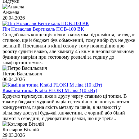
Відгуки
Анжела
20.04.2026
Піч Новаслав Вертикаль ПОВ-100 ВК
Сподобалась концепція пічки з кожухом під каміння, виглядає
стильно, ще й бюджет був обмежений, тому вибір був не дуже
великий. Поставили в кінці сезону, тому повноцінно про
роботу судити важко, але кімнату 45 кв.м в неопалювальному
будинку нагріли при тестовому розпалі за годину до
комфортної темпе..
Петро Васильович
06.04.2026
Камінна топка Kratki FLOKI M ліва (10 кВт)
Будуємо таунхауси, вже в другу чергу ставимо ці топки. В
такому бюджеті чудовий варіант, технічно не поступаються
конкурентам, гарна якість металу та швів, в наявності у
вільному доступі будь-які запчастини, є чорний або білий
шамот в середині, є декоративні рамки, що ще треба..
Котляров Віталій
29.03.2026