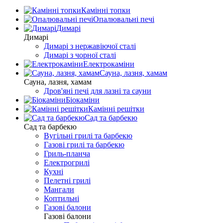
Камінні топки
Опалювальні печі
Димарі
Димарі
Димарі з нержавіючої сталі
Димарі з чорної сталі
Електрокаміни
Сауна, лазня, хамам
Сауна, лазня, хамам
Дров'яні печі для лазні та сауни
Біокаміни
Камінні решітки
Сад та барбекю
Сад та барбекю
Вугільні грилі та барбекю
Газові грилі та барбекю
Гриль-планча
Електрогрилі
Кухні
Пелетні грилі
Мангали
Коптильні
Газові балони
Газові балони