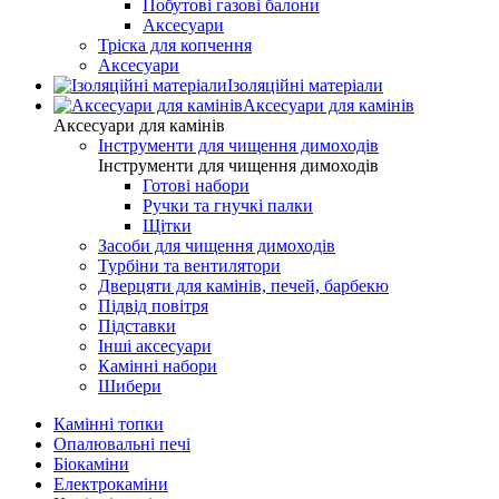
Побутові газові балони
Аксесуари
Тріска для копчення
Аксесуари
Ізоляційні матеріали
Аксесуари для камінів
Аксесуари для камінів
Інструменти для чищення димоходів
Інструменти для чищення димоходів
Готові набори
Ручки та гнучкі палки
Щітки
Засоби для чищення димоходів
Турбіни та вентилятори
Дверцяти для камінів, печей, барбекю
Підвід повітря
Підставки
Інші аксесуари
Камінні набори
Шибери
Камінні топки
Опалювальні печі
Біокаміни
Електрокаміни