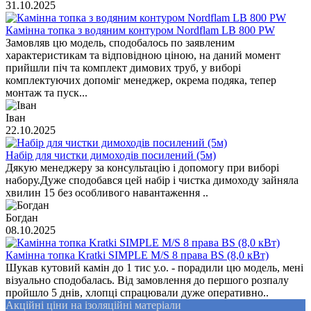
31.10.2025
Камінна топка з водяним контуром Nordflam LB 800 PW
Замовляв цю модель, сподобалось по заявленим
характеристикам та відповідною ціною, на даний момент
прийшли піч та комплект димових труб, у виборі
комплектуючих допоміг менеджер, окрема подяка, тепер
монтаж та пуск...
Іван
22.10.2025
Набір для чистки димоходів посилений (5м)
Дякую менеджеру за консультацію і допомогу при виборі
набору.Дуже сподобався цей набір і чистка димоходу зайняла
хвилин 15 без особливого навантаження ..
Богдан
08.10.2025
Камінна топка Kratki SIMPLE M/S 8 права BS (8,0 кВт)
Шукав кутовий камін до 1 тис у.о. - порадили цю модель, мені
візуально сподобалась. Від замовлення до першого розпалу
пройшло 5 днів, хлопці спрацювали дуже оперативно..
Акційні ціни на ізоляційні матеріали