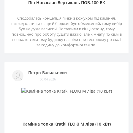
Піч Новаслав Вертикаль ПОВ-100 ВК
Сподобалась концепція пічки з кожухом під каміння,
виглядає стильно, ще й бюджет був обмежений, тому вибір
був не дуже великий. Поставили в кінці сезону, тому
повноцінно про роботу судити важко, але кімнату 45 кв.м в
неопалювальному будинку нагріли при тестовому розпалі
за годину до комфортної темпе..
Петро Васильович
06.04.2026
Камінна топка Kratki FLOKI M ліва (10 кВт)