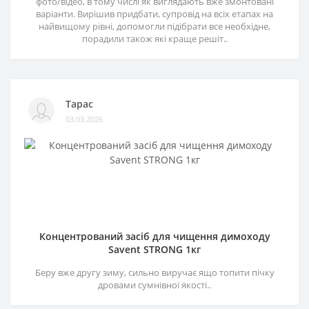
фото/відео, в тому числі як виглядають вже змонтовані
варіанти. Вирішив придбати, супровід на всіх етапах на
найвищому рівні, допомогли підібрати все необхідне,
порадили також які краще решіт..
Тарас
03.03.2026
Концентрований засіб для чищення димоходу
Savent STRONG 1кг
Беру вже другу зиму, сильно виручає ящо топити пічку
дровами сумнівної якості..