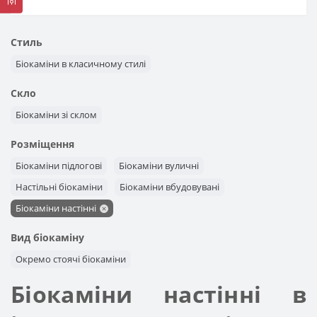
Стиль
Біокаміни в класичному стилі
Скло
Біокаміни зі склом
Розміщення
Біокаміни підлогові
Біокаміни вуличні
Настільні біокаміни
Біокаміни вбудовувані
Біокаміни настінні
Вид біокаміну
Окремо стоячі біокаміни
Біокаміни настінні в