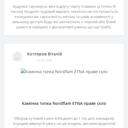
Будуємо таунхауси, вже в другу чергу ставимо ці топки. В
такому бюджеті чудовий варіант, технічно не поступаються
конкурентам, гарна якість металу та швів, в наявності у
вільному доступі будь-які запчастини, є чорний або білий
шамот в середині, є декоративні рамки, що ще треба..
Котляров Віталій
29.03.2026
Камінна топка Nordflam ETNA праве скло
Обирав кутовий камін в бюджеті до 1 тис дол, менеджер
порадив звернути увагу на цю модель, вислали додаткові