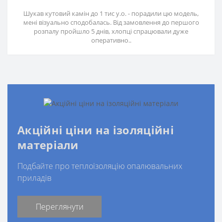
Шукав кутовий камін до 1 тис у.о. - порадили цю модель,
мені візуально сподобалась. Від замовлення до першого
розпалу пройшло 5 днів, хлопці спрацювали дуже
оперативно..
Акційні ціни на ізоляційні
матеріали
Подбайте про теплоізоляцію опалювальних
приладів
Переглянути